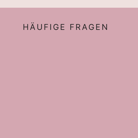
HÄUFIGE FRAGEN
Ja, unbedingt. Viele
Teilnehmerinnen kommen alleine
zu unseren Retreats. Vor dem
Retreat gibt es eine eigene
WhatsApp-Gruppe, in der du die
anderen schon ein bisschen
kennenlernen, dich zur Anreise
austauschen oder
Fahrgemeinschaften finden
kannst.