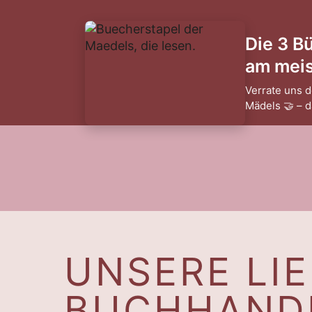
Die 3 B
am meist
Verrate uns d
Mädels 🤝 – 
UNSERE LI
BUCHHAND