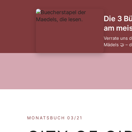
Die 3 B
am meist
Verrate uns d
Mädels 🤝 – 
MONATSBUCH 03/21