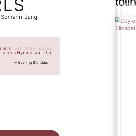
RLS
itt Somann-Jung
ellers
Eat Pray Love
,
s
eine »Hymne auf die
— Evening Standard